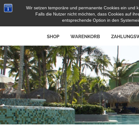
Zum
Wir setzen temporäre und permanente Cookies ein und k
Herz Pooltoy
Inhalt
Falls die Nutzer nicht möchten, dass Cookies auf i
springen
entsprechende Option in den Systemein
SHOP
WARENKORB
ZAHLUNGSW