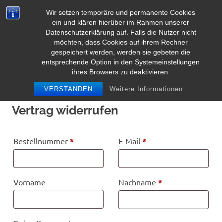
Zum
Wir setzen temporäre und permanente Cookies
Inhalt
Herz Pooltoy
ein und klären hierüber im Rahmen unserer
MENÜ
springen
Datenschutzerklärung auf. Falls die Nutzer nicht
möchten, dass Cookies auf ihrem Rechner
gespeichert werden, werden sie gebeten die
entsprechende Option in den Systemeinstellungen
ihres Browsers zu deaktivieren.
VERSTANDEN
Weitere Informationen
Vertrag widerrufen
erforderlich
erforderlich
Bestellnummer
Page URI *erforderlich
*
E-Mail
*
erforderlich
Vorname
Nachname
*