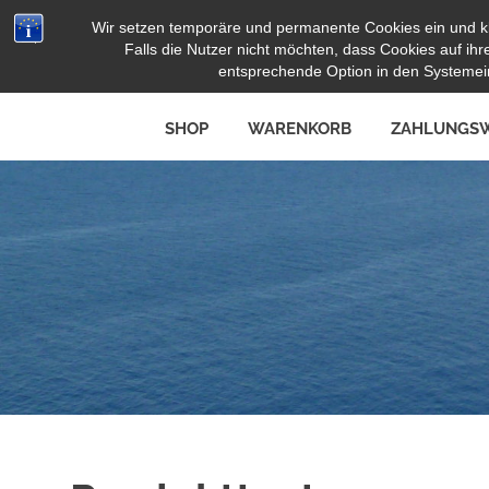
Zum
Wir setzen temporäre und permanente Cookies ein und k
Herz Pooltoy
Inhalt
Falls die Nutzer nicht möchten, dass Cookies auf i
springen
entsprechende Option in den Systemein
SHOP
WARENKORB
ZAHLUNGSW