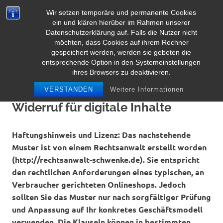
Zum
Wir setzen temporäre und permanente Cookies
Inhalt
Herz Pooltoy
ein und klären hierüber im Rahmen unserer
MENÜ
springen
Datenschutzerklärung auf. Falls die Nutzer nicht
möchten, dass Cookies auf ihrem Rechner
gespeichert werden, werden sie gebeten die
entsprechende Option in den Systemeinstellungen
ihres Browsers zu deaktivieren.
VERSTANDEN
Weitere Informationen
Widerruf für digitale Inhalte
Haftungshinweis und Lizenz: Das nachstehende
Muster ist von einem Rechtsanwalt erstellt worden
(http://rechtsanwalt-schwenke.de). Sie entspricht
den rechtlichen Anforderungen eines typischen, an
Verbraucher gerichteten Onlineshops. Jedoch
sollten Sie das Muster nur nach sorgfältiger Prüfung
und Anpassung auf Ihr konkretes Geschäftsmodell
verwenden. Die Klauseln können in bestimmten