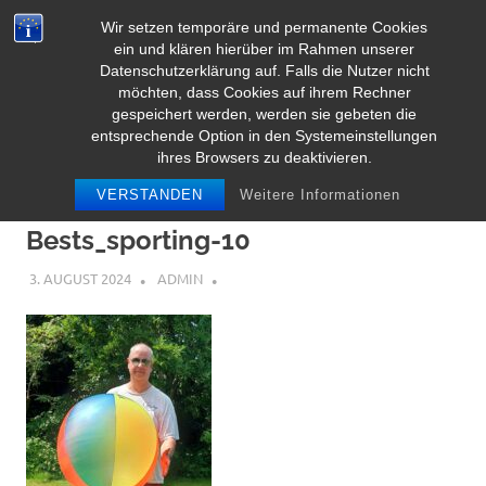
Zum
Wir setzen temporäre und permanente Cookies
Inhalt
Herz Pooltoy
ein und klären hierüber im Rahmen unserer
MENÜ
springen
Datenschutzerklärung auf. Falls die Nutzer nicht
möchten, dass Cookies auf ihrem Rechner
gespeichert werden, werden sie gebeten die
entsprechende Option in den Systemeinstellungen
ihres Browsers zu deaktivieren.
VERSTANDEN
Weitere Informationen
Bests_sporting-10
3. AUGUST 2024
ADMIN