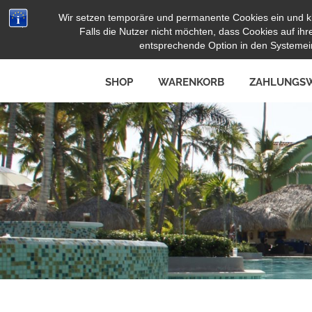
Zum
Wir setzen temporäre und permanente Cookies ein und k
Herz Pooltoy
Inhalt
Falls die Nutzer nicht möchten, dass Cookies auf i
springen
entsprechende Option in den Systemein
SHOP
WARENKORB
ZAHLUNGSW