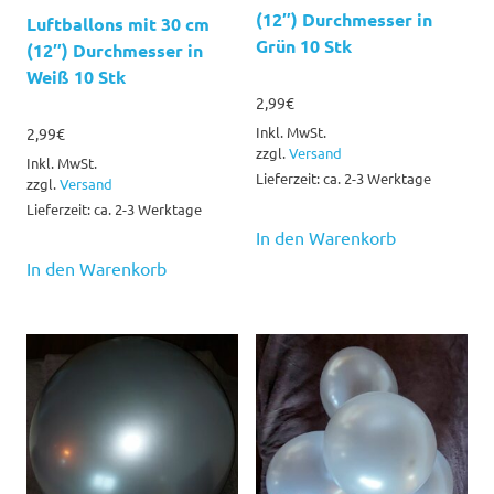
(12″) Durchmesser in
Luftballons mit 30 cm
Grün 10 Stk
(12″) Durchmesser in
Weiß 10 Stk
2,99
€
Inkl. MwSt.
2,99
€
zzgl.
Versand
Inkl. MwSt.
Lieferzeit: ca. 2-3 Werktage
zzgl.
Versand
Lieferzeit: ca. 2-3 Werktage
In den Warenkorb
In den Warenkorb