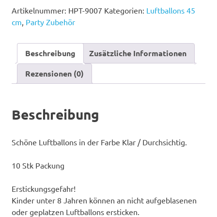
45
Artikelnummer:
HPT-9007
Kategorien:
Luftballons 45
cm
cm
,
Party Zubehör
(18")
Durchmesser
in
Beschreibung
Zusätzliche Informationen
Klar
/
Rezensionen (0)
Durchsichtig
10
Stk
Beschreibung
Menge
Schöne Luftballons in der Farbe Klar / Durchsichtig.
10 Stk Packung
Erstickungsgefahr!
Kinder unter 8 Jahren können an nicht aufgeblasenen
oder geplatzen Luftballons ersticken.