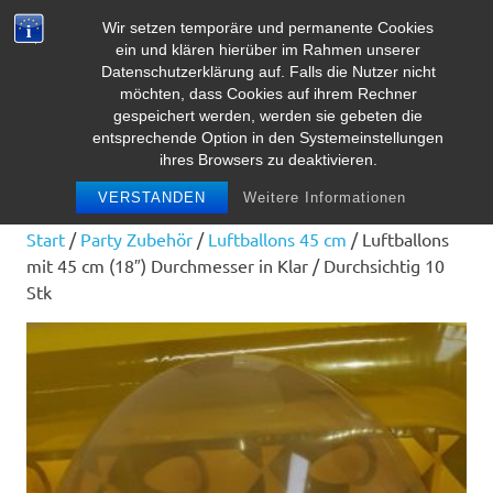
Zum
Wir setzen temporäre und permanente Cookies
Inhalt
Herz Pooltoy
ein und klären hierüber im Rahmen unserer
MENÜ
springen
Datenschutzerklärung auf. Falls die Nutzer nicht
möchten, dass Cookies auf ihrem Rechner
gespeichert werden, werden sie gebeten die
entsprechende Option in den Systemeinstellungen
ihres Browsers zu deaktivieren.
VERSTANDEN
Weitere Informationen
Start
/
Party Zubehör
/
Luftballons 45 cm
/ Luftballons
mit 45 cm (18″) Durchmesser in Klar / Durchsichtig 10
Stk