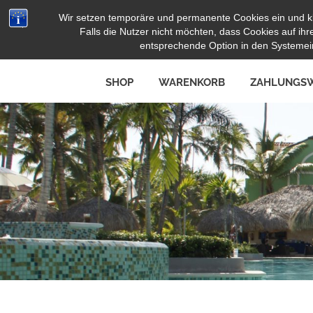
Zum
Wir setzen temporäre und permanente Cookies ein und k
Herz Pooltoy
Inhalt
Falls die Nutzer nicht möchten, dass Cookies auf i
springen
entsprechende Option in den Systemein
SHOP
WARENKORB
ZAHLUNGSW