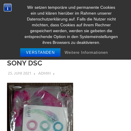
Zum
Wir setzen temporäre und permanente Cookies
Inhalt
Herz Pooltoy
ein und klären hierüber im Rahmen unserer
MENÜ
springen
Datenschutzerklärung auf. Falls die Nutzer nicht
möchten, dass Cookies auf ihrem Rechner
gespeichert werden, werden sie gebeten die
entsprechende Option in den Systemeinstellungen
ihres Browsers zu deaktivieren.
VERSTANDEN
Weitere Informationen
SONY DSC
25. JUNI 2021
ADMIN