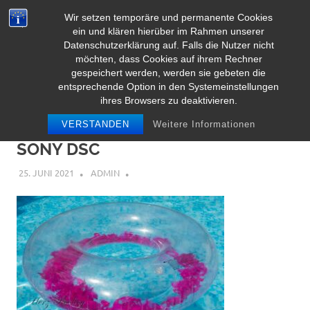
Zum
Wir setzen temporäre und permanente Cookies
Inhalt
Herz Pooltoy
ein und klären hierüber im Rahmen unserer
MENÜ
springen
Datenschutzerklärung auf. Falls die Nutzer nicht
möchten, dass Cookies auf ihrem Rechner
gespeichert werden, werden sie gebeten die
entsprechende Option in den Systemeinstellungen
ihres Browsers zu deaktivieren.
VERSTANDEN
Weitere Informationen
SONY DSC
25. JUNI 2021
ADMIN