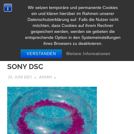
Zum
Wir setzen temporäre und permanente Cookies
Inhalt
Herz Pooltoy
ein und klären hierüber im Rahmen unserer
MENÜ
springen
Datenschutzerklärung auf. Falls die Nutzer nicht
möchten, dass Cookies auf ihrem Rechner
gespeichert werden, werden sie gebeten die
entsprechende Option in den Systemeinstellungen
ihres Browsers zu deaktivieren.
VERSTANDEN
Weitere Informationen
SONY DSC
25. JUNI 2021
ADMIN